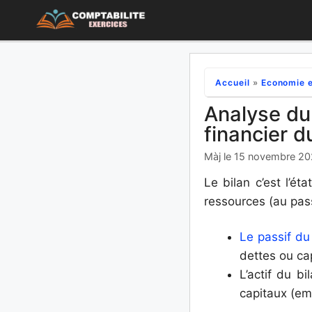
Aller
au
contenu
Accueil
»
Economie e
Analyse du 
financier d
Màj le 15 novembre 2
Le bilan c’est l’ét
ressources (au pass
Le passif du
dettes ou cap
L’actif du b
capitaux (emp