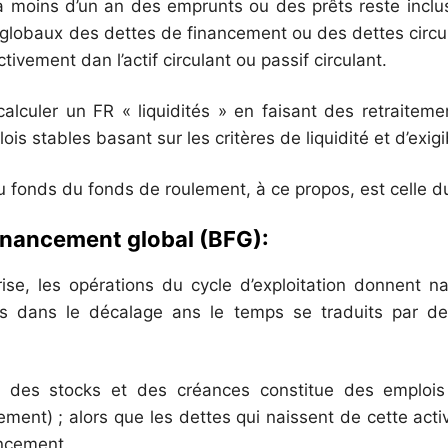
e a moins d’un an des emprunts ou des prêts reste inclu
globaux des dettes de financement ou des dettes circul
tivement dan l’actif circulant ou passif circulant.
 calculer un FR « liquidités » en faisant des retraitem
is stables basant sur les critères de liquidité et d’exigib
u fonds du fonds de roulement, à ce propos, est celle 
financement global (BFG):
ise, les opérations du cycle d’exploitation donnent n
es dans le décalage ans le temps se traduits par d
on des stocks et des créances constitue des emplois q
ment) ; alors que les dettes qui naissent de cette acti
ancement.