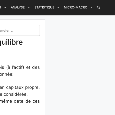
S
ANALYSE
STATISTIQUE
MICRO-MACRO
u bilan)
uilibre
s (à l’actif) et des
donnée:
en capitaux propre,
te considérée.
la même date de ces