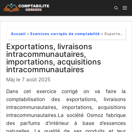
Aller
M
au
contenu
Accueil
»
Exercices corrigés de comptabilité
»
Exportations, livraisons intracommunautaires, importations, acquisitions intracommunautaires
Exportations, livraisons
intracommunautaires,
importations, acquisitions
intracommunautaires
Màj le 7 août 2025
Dans cet exercice corrigé on va faire la
comptabilisation des exportations, livraisons
intracommunautaires, importations, acquisitions
intracommunautaires.La société Osmoz fabrique
des parfums d’intérieur à base d’essences
naturelles. La qualité de ses produits et leur