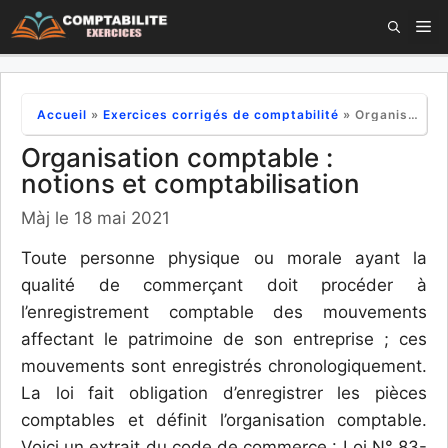
Aller
M
au
contenu
Accueil
»
Exercices corrigés de comptabilité
»
Organisation comptable : notions et comptabilisation
Organisation comptable :
notions et comptabilisation
Màj le 18 mai 2021
Toute personne physique ou morale ayant la
qualité de commerçant doit procéder à
l’enregistrement comptable des mouvements
affectant le patrimoine de son entreprise ; ces
mouvements sont enregistrés chronologiquement.
La loi fait obligation d’enregistrer les pièces
comptables et définit l’organisation comptable.
Voici un extrait du code de commerce : Loi N° 83-