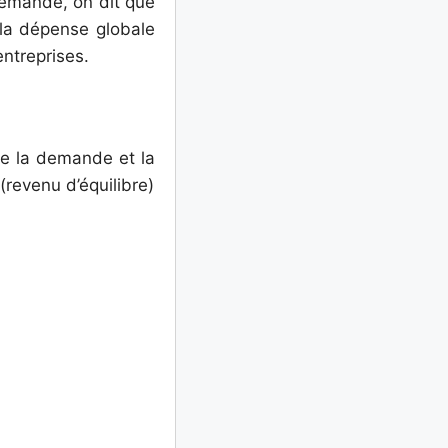
 demande, on dit que
 la dépense globale
entreprises.
 de la demande et la
 (revenu d’équilibre)