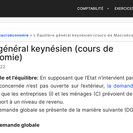
COMPTABILITÉ
EXERCICE
Macroéconomie
»
L’Équilibre général keynésien (cours de Macroéc
 général keynésien (cours de
omie)
022
 et l’équilibre:
En supposant que l’Etat n’intervient p
concernée n’est pas ouverte sur l’extérieur,
la demand
 que les entreprises (I) et les ménages (C) prévoient d
port à un niveau de revenu.
demande globale se présente de la manière suivante (DG 
 demande globale