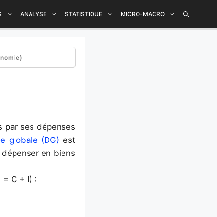
S
ANALYSE
STATISTIQUE
MICRO-MACRO
onomie)
as par ses dépenses
e globale (DG)
est
e dépenser en biens
= C + I) :