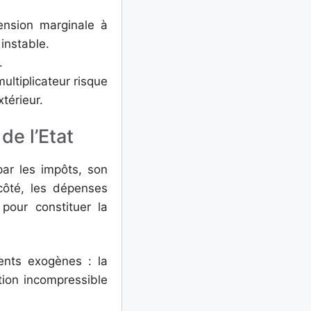
pension marginale à
instable.
.
multiplicateur risque
xtérieur.
de l’Etat
par les impôts, son
côté, les dépenses
pour constituer la
ents exogènes : la
ion incompressible