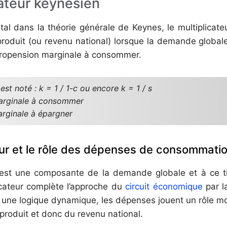
cateur keynésien
l dans la théorie générale de Keynes, le multiplicate
 produit (ou revenu national) lorsque la demande global
propension marginale à consommer.
est noté : k = 1 / 1-c ou encore k = 1 / s
marginale à consommer
arginale à épargner
eur et le rôle des dépenses de consommati
st une composante de la demande globale et à ce tit
icateur complète l’approche du
circuit économique
par l
une logique dynamique, les dépenses jouent un rôle m
produit et donc du revenu national.