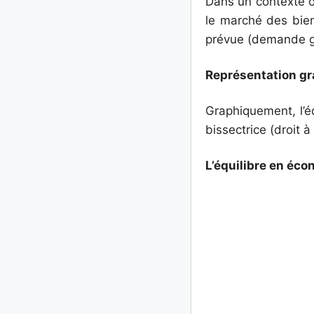
Dans un contexte où
le marché des bien
prévue (demande glo
Représentation gr
Graphiquement, l’éq
bissectrice (droit à
L’équilibre en éc