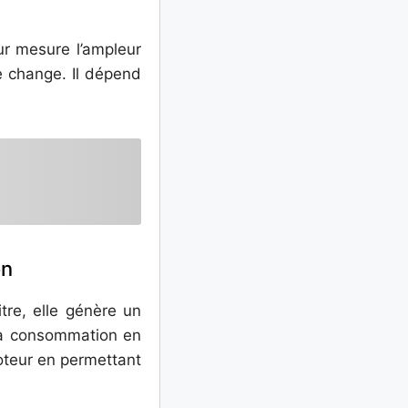
ur mesure l’ampleur
e change. Il dépend
on
re, elle génère un
a consommation en
oteur en permettant